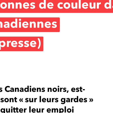
sonnes de couleur 
anadiennes
presse)
 Canadiens noirs, est-
sont « sur leurs gardes »
 quitter leur emploi