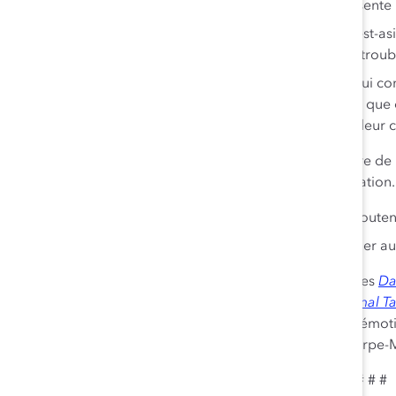
La charge émotionnelle est un facteur qui représente 
De 22 % à 42 % des professionnels noirs, est-asia
aux préjugés signalent des taux élevés de trou
Les dirigeants qui créent des milieux de travail qui c
aux personnes de couleur peuvent faire en sorte que ce
en s’assurant qu’elles se sentent valorisées pour leur 
Dans l’étude, les employés énoncent un certain nombre de
créer un environnement de travail axé sur l’autonomisation. 
Parler aux employés, leur faire confiance et les souten
Outiller les employés pour qu’ils puissent travailler a
Cette nouvelle étude se fonde sur les études antérieures
Da
Women and Men of Color in the Workplace
et
Emotional T
and How Leaders Can Take Action
. Le terme « charge émotio
chercheurs de Catalyst Dnika Travis, PhD, Jennifer Thorpe
# # #