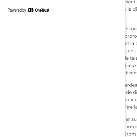
gardes » de manière constante et envisagent sérieusement d
gardes peut résulter d’actes fondés sur les préjugés ou la d
lieu du travail.
« Les personnes de couleur constituent un moteur de l’écon
d’avoir à composer avec des obstacles parmi les plus pro
sein des postes de haute direction, l’inéquité salariale et la
directrice générale, Catalyst Canada. « Au fil du temps, ces 
bien-être des employés. En cette période de pénurie de tal
prendre des mesures intentionnelles pour créer des milieux 
les personnes pour leur caractère unique et qui les motivent
L’étude de 2019 révèle que les personnes « sur leurs garde
de leurs actions entrent dans la catégorie des « efforts de d
seulement pour se préparer aux préjugés, mais aussi pour e
aspects de leur propre identité afin de se protéger contre l
« L’importance de pouvoir se sentir authentique et entier au t
lumière de l’impact des ” efforts de dissimulation ” sur not
Ascend Canada. « De concert avec Catalyst, nous espérons 