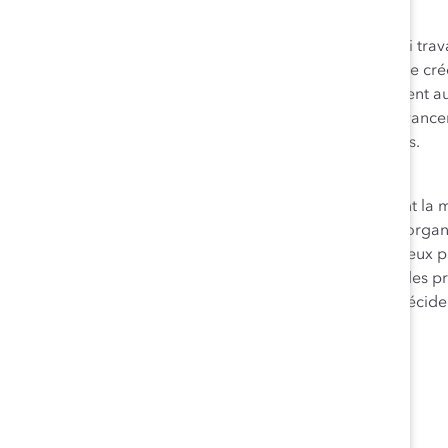
À propos de Catalyst
Catalyst est un organisme mondial sans but lucratif qui tra
reconnus et des entreprises de premier plan aux fins de cré
rayonner. Fondé en 1962, Catalyst suscite le changement a
pratiques et de solutions éprouvées qui accélèrent l’avanc
progrès des femmes est un progrès pour toutes et tous.
À propos d’Ascend Canada
Ascend Canada
est un organisme sans but lucratif dont la 
panasiatique au moyen de partenariats avec d’autres orga
vision. Comptant plus de 3 000 membres et de nombreux par
d’industries, Ascend s’engage à offrir à ses membres des
professionnel et un accès sans pareil aux principaux décide
renseignements, visitez
ascendleadership.ca
Personne-ressource
Francine Beck
FB Strategies Group
francine@fbstrategiesgroup.com