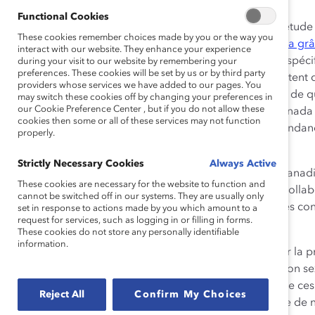
Functional Cookies
Toronto, Ontario, le 24 juillet 2019 —
Une nouvelle étude
These cookies remember choices made by you or the way you
émotionnelle chez les personnes de couleur au Canada grâc
interact with our website. They enhance your experience
travail
»
,
constate que les Canadiens de couleur—plus spéci
during your visit to our website by remembering your
preferences. These cookies will be set by us or by third party
étant noirs, est-asiatiques et sud-asiatiques–expérimentent
providers whose services we have added to our pages. You
leur santé globale à risque et les poussent à envisager de 
may switch these cookies off by changing your preferences in
our Cookie Preference Center , but if you do not allow these
que, malgré ces défis, les personnes de couleur au Canada o
cookies then some or all of these services may not function
réussir, et que les employeurs peuvent contrer cette tendan
properly.
favorisant l’autonomisation.
Strictly Necessary Cookies
Always Active
L’étude, menée auprès de plus de 700 Canadiens et Canadie
These cookies are necessary for the website to function and
d’
Ascend Canada
, un organisme sans but lucratif qui coll
cannot be switched off in our systems. They are usually only
développer et promouvoir le talent panasiatique, et ses cons
set in response to actions made by you which amount to a
request for services, such as logging in or filling in forms.
que qualitatifs.
These cookies do not store any personally identifiable
information.
La charge émotionnelle — que nous avons décrite pour la pr
se sentir différent de ses pairs au travail en raison de son s
ses gardes face aux préjugés, et des effets connexes de ces 
Reject All
Confirm My Choices
réussir dans son travail. L’étude de 2019 démontre que de