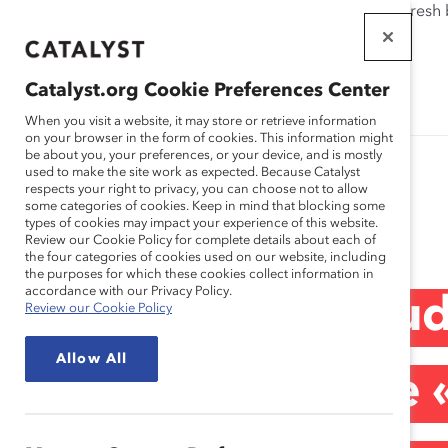
If this page doesn't load as expected, please click the refresh
WORKPLACES
THAT WORK
Catalyst.org Cookie Preferences Center
FOR WOMEN
When you visit a website, it may store or retrieve information
on your browser in the form of cookies. This information might
be about you, your preferences, or your device, and is mostly
used to make the site work as expected. Because Catalyst
respects your right to privacy, you can choose not to allow
some categories of cookies. Keep in mind that blocking some
Media Release
types of cookies may impact your experience of this website.
Review our Cookie Policy for complete details about each of
the four categories of cookies used on our website, including
the purposes for which these cookies collect information in
accordance with our Privacy Policy.
Une nouvelle étud
Review our Cookie Policy
Allow All
l’existence d’une 