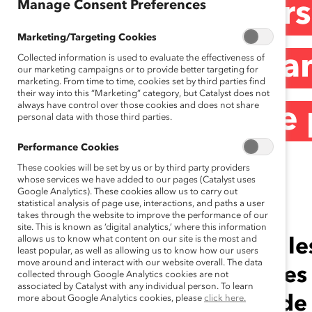
Manage Consent Preferences
vécue par les per
Marketing/Targeting Cookies
les entreprises c
Collected information is used to evaluate the effectiveness of
our marketing campaigns or to provide better targeting for
marketing. From time to time, cookies set by third parties find
their way into this “Marketing” category, but Catalyst does not
always have control over those cookies and does not share
(Communiqué de 
personal data with those third parties.
Performance Cookies
These cookies will be set by us or by third party providers
July 24, 2019
whose services we have added to our pages (Catalyst uses
Google Analytics). These cookies allow us to carry out
statistical analysis of page use, interactions, and paths a user
takes through the website to improve the performance of our
site. This is known as ‘digital analytics,’ where this information
allows us to know what content on our site is the most and
Cette étude constate que les
least popular, as well as allowing us to know how our users
move around and interact with our website overall. The data
asiatiques et sud-asiatiques 
collected through Google Analytics cookies are not
associated by Catalyst with any individual person. To learn
et ont la ferme intention de
more about Google Analytics cookies, please
click here.