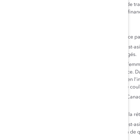
suscitera de vives discussions sur l’inclusion en milieu de 
l’innovation au sein des entreprises et leur rendement financ
PRINCIPAUX CONSTATS
Être « vigilant » (sur ses gardes) est une expérience 
De 33 % à 50 % des professionnels noirs, est-asi
vigilants pour se protéger contre les préjugés.
Lors d’entrevues en profondeur, 77 % des femm
histoires pénibles d’exclusion et de vigilance. D
que tard dans l’entrevue, ce qui indique bien l’
mieux saisir l’expérience des personnes de coul
Même lorsqu’ils sont sur leurs gardes, les Canad
de réussir.
La charge émotionnelle est liée au problème de la r
De 50 % à 69 % des professionnels noirs, est-asia
l’égard des préjugés ont la ferme intention de q