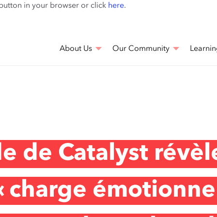
Skip
 button in your browser or click
here
.
to
main
content
About Us
Our Community
Learnin
e de Catalyst révèl
« charge émotionnel