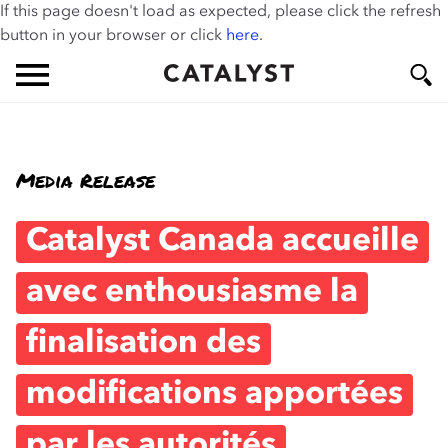
If this page doesn't load as expected, please click the refresh
Skip
button in your browser or click
here
.
to
main
content
Me
Se
Media Release
nu
ar
ch
Catalyst Canada accueille
avec enthousiasme la
finalisation des
modifications apportées
par les autorités