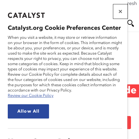
If this page doesn't load as expected, please click the refresh
Skip
button in your browser or click
here
.
to
main
Catalyst.org Cookie Preferences Center
content
Me
Se
When you visit a website, it may store or retrieve information
on your browser in the form of cookies. This information might
be about you, your preferences, or your device, and is mostly
used to make the site work as expected. Because Catalyst
Media Release
nu
ar
respects your right to privacy, you can choose not to allow
some categories of cookies. Keep in mind that blocking some
types of cookies may impact your experience of this website.
ch
Augmentation
Review our Cookie Policy for complete details about each of
the four categories of cookies used on our website, including
the purposes for which these cookies collect information in
significative du nombre de
accordance with our Privacy Policy.
Review our Cookie Policy
femmes membres de
Allow All
conseils d’administration
au sein des sociétés