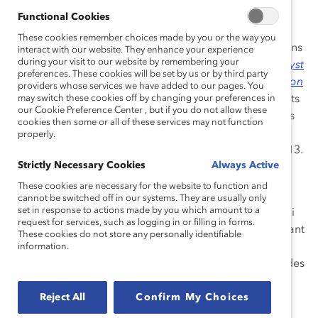
femmes au sein des conseils d’administration a
Functional Cookies
augmenté de près de deux points au cours des deux
These cookies remember choices made by you or the way you
dernières années, indiquant une tendance nouvelle dans
interact with our website. They enhance your experience
during your visit to our website by remembering your
le monde canadien des affaires. Selon
l’Enquête Catalyst
preferences. These cookies will be set by us or by third party
2013 : les femmes membres de conseils d’administration
providers whose services we have added to our pages. You
selon le classement Financial Post 500
may switch these cookies off by changing your preferences in
, dont les résultats
our Cookie Preference Center , but if you do not allow these
sont publiés aujourd’hui, la représentation des femmes
cookies then some or all of these services may not function
au sein des conseils d’administration des sociétés
properly.
ouvertes est passée de 10,3 % en 2011 à 12,1 % en 2013.
Strictly Necessary Cookies
Always Active
Mais les constatations sont moins favorables en ce qui
These cookies are necessary for the website to function and
concerne les sociétés fermées, les sociétés de la
cannot be switched off in our systems. They are usually only
set in response to actions made by you which amount to a
couronne et les coopératives du classement FP500, qui
request for services, such as logging in or filling in forms.
n’ont enregistré aucune augmentation significative quant
These cookies do not store any personally identifiable
au nombre de femmes membres de leurs conseils
information.
d’administration depuis 2011. De plus, plus d’un tiers des
sociétés (36,0 %) continuent de ne compter aucune
femme au sein de leur conseil d’administration,
Reject All
Confirm My Choices
notamment quatre sociétés ouvertes sur dix (41,7 %).