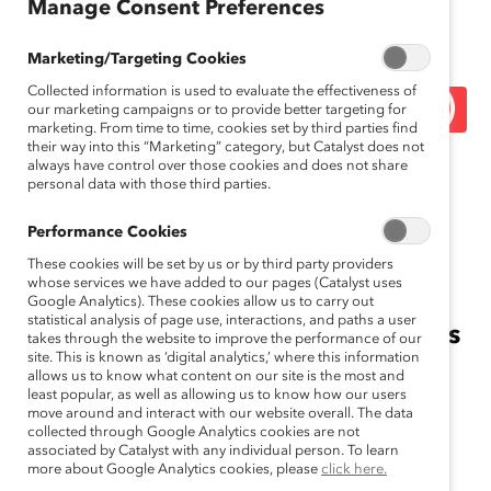
Manage Consent Preferences
ouvertes au Canada
Marketing/Targeting Cookies
Collected information is used to evaluate the effectiveness of
(Communiqué de presse)
our marketing campaigns or to provide better targeting for
marketing. From time to time, cookies set by third parties find
their way into this “Marketing” category, but Catalyst does not
always have control over those cookies and does not share
March 3, 2014
personal data with those third parties.
Performance Cookies
Le Québec affiche le taux le plus
These cookies will be set by us or by third party providers
whose services we have added to our pages (Catalyst uses
élevé de femmes membres de
Google Analytics). These cookies allow us to carry out
statistical analysis of page use, interactions, and paths a user
conseils d’administration parmi les
takes through the website to improve the performance of our
site. This is known as ‘digital analytics,’ where this information
quatre plus grandes provinces
allows us to know what content on our site is the most and
least popular, as well as allowing us to know how our users
canadiennes, mais il reste encore
move around and interact with our website overall. The data
beaucoup à faire.
collected through Google Analytics cookies are not
associated by Catalyst with any individual person. To learn
more about Google Analytics cookies, please
click here.
Montréal (le 3 mars 2014)
— La représentation des