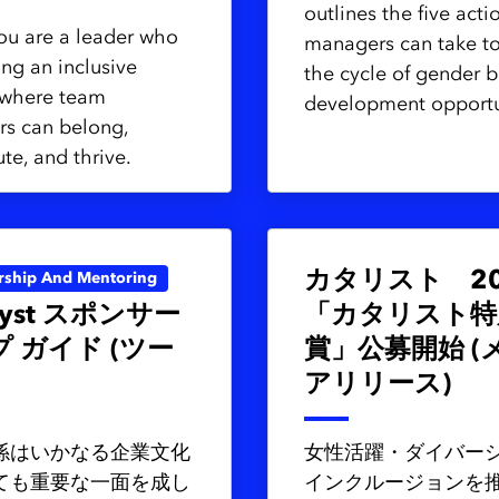
outlines the five acti
you are a leader who
managers can take t
ing an inclusive
the cycle of gender b
 where team
development opportu
s can belong,
te, and thrive.
カタリスト 20
rship And Mentoring
alyst スポンサー
「カタリスト特
 ガイド (ツー
賞」公募開始 (
アリリース)
係はいかなる企業文化
女性活躍・ダイバー
ても重要な一面を成し
インクルージョンを