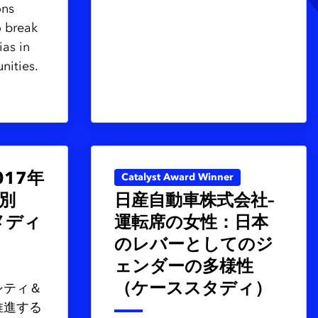
ons
o break
ias in
nities.
17年
Catalyst Award Winner
別
日産自動車株式会社–
メディ
運転席の女性：日本
のレバーとしてのジ
ェンダーの多様性
（ケーススタディ）
シティ＆
推進する