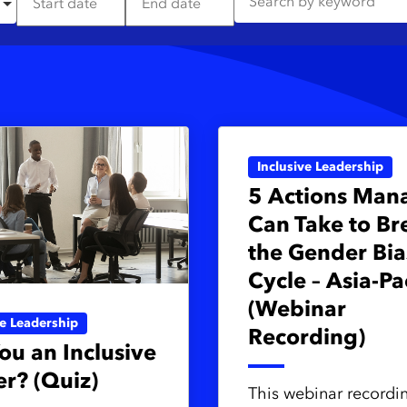
Inclusive Leadership
5 Actions Man
Can Take to Br
the Gender Bia
Cycle – Asia-Pa
(Webinar
ve Leadership
Recording)
ou an Inclusive
r? (Quiz)
This webinar recordi