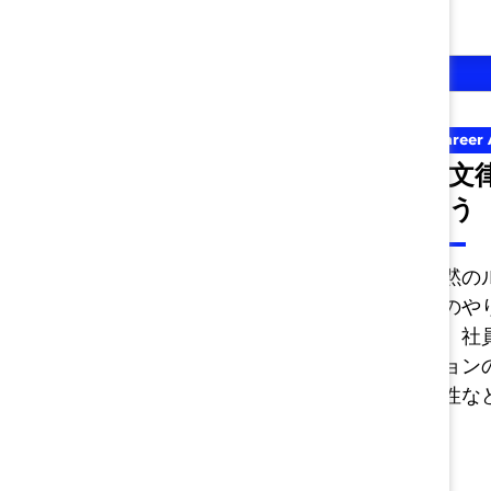
カタリスト, 日本での
Career
バイスプレジデント
不文
とアドバイザリー・
合う
ボードを発表 職場に
おける女性の進出を
暗黙の
事のや
さらに推進へ (メディ
準、社
アリリース)
ション
軟性な
これにより、カタリストは今
後さらに、各企業がより男女
間のバランスが取れた状態を