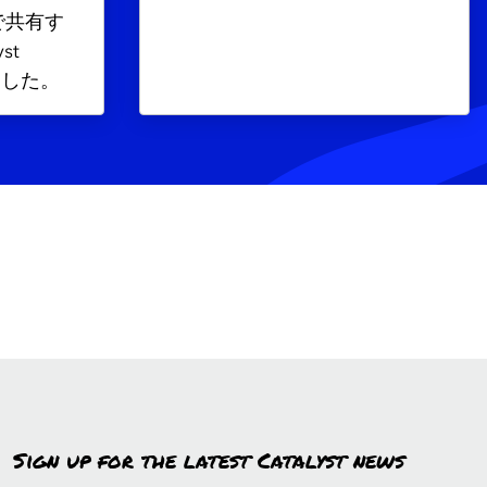
で共有す
st
ました。
Sign up for the latest Catalyst news