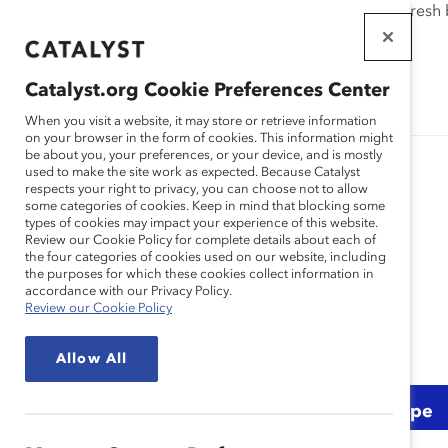
If this page doesn't load as expected, please click the refresh
WORKPLACES
THAT WORK
Catalyst.org Cookie Preferences Center
FOR WOMEN
When you visit a website, it may store or retrieve information
on your browser in the form of cookies. This information might
be about you, your preferences, or your device, and is mostly
used to make the site work as expected. Because Catalyst
respects your right to privacy, you can choose not to allow
some categories of cookies. Keep in mind that blocking some
types of cookies may impact your experience of this website.
Japanese
Review our Cookie Policy for complete details about each of
the four categories of cookies used on our website, including
the purposes for which these cookies collect information in
accordance with our Privacy Policy.
Review our Cookie Policy
Allow All
Topic
Region
Content Type