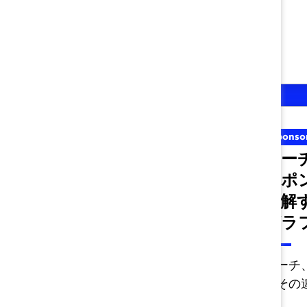
世界各地域の文化に適した方
法で作り出していくために力
を発揮できるようになること
でしょう。
Career Advancement
Sponso
キャリアパスツール
コー
1：キャリアアップ
スポ
戦略の評価（ツー
理解
ル）
グラ
キャリア・パスウェイ・ツー
コーチ
ル１ キャリアアップ戦略を
ーその
評価する