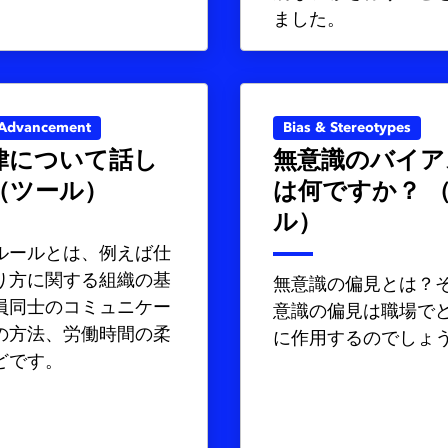
ました。
 Advancement
Bias & Stereotypes
律について話し
無意識のバイア
（ツール）
は何ですか？ 
ル）
ルールとは、例えば仕
り方に関する組織の基
無意識の偏見とは？
員同士のコミュニケー
意識の偏見は職場で
の方法、労働時間の柔
に作用するのでしょ
どです。