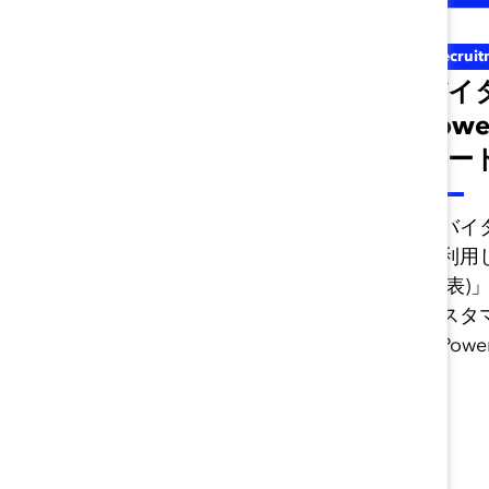
Measurement
Recruit
バイタル サイン:
バイタ
Excel テンプレート
Powe
(ツール)
レート
このデータ収集テンプレート
「バイ
は、関数が組み込まれた
を利用
Excelファイルです。
(図表
カスタ
るPowe
す。