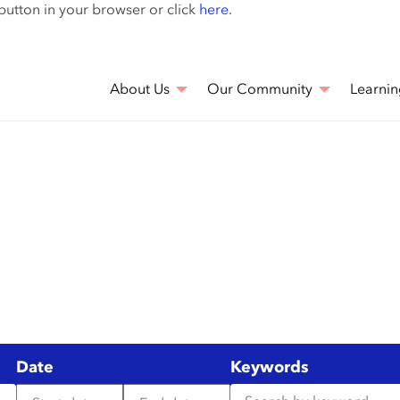
Skip
 button in your browser or click
here
.
to
main
content
About Us
Our Community
Learnin
Date
Keywords