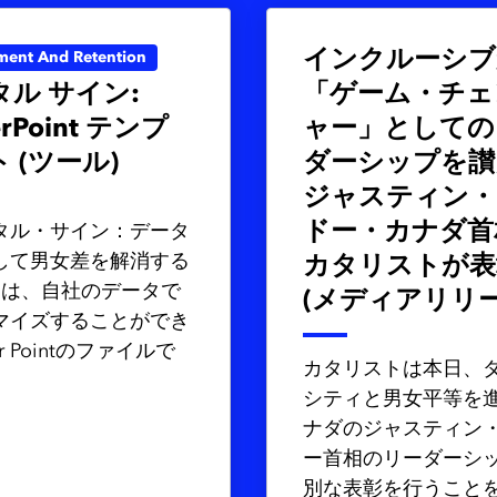
インクルーシブ
ment And Retention
ル サイン:
「ゲーム・チェ
rPoint テンプ
ャー」としての
 (ツール)
ダーシップを讃
ジャスティン・
ドー・カナダ首
タル・サイン：データ
して男女差を解消する
カタリストが表
)」は、自社のデータで
(メディアリリー
マイズすることができ
r Pointのファイルで
カタリストは本日、
シティと男女平等を
ナダのジャスティン
ー首相のリーダーシ
別な表彰を行うこと