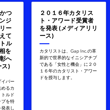
かつ
２０１６年カタリス
ンジ
ト・アワード受賞者
リー
を発表 (メディアリリ
えて
ース)
トル
相を
カタリストは、Gap Inc.の革
新的で世界的なイニシアチブ
彰へ
である「女性と機会」に２０
ス)
１６年のカタリスト・アワー
ドを授与します。
ダイバー
進めるカ
・トルド
ップを特
を発表し