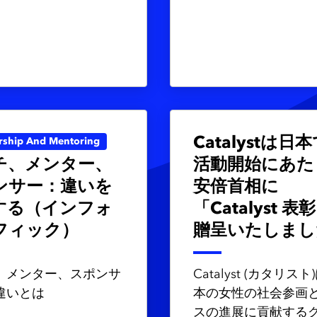
Catalystは日
rship And Mentoring
チ、メンター、
活動開始にあた
ンサー：違いを
安倍首相に
する（インフォ
「Catalyst 表
フィック）
贈呈いたしまし
、メンター、スポンサ
Catalyst (カタリス
違いとは
本の女性の社会参画
スの進展に貢献する