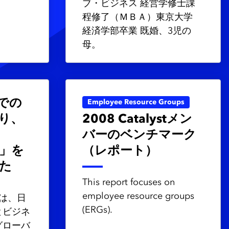
ブ・ビジネス 経営学修士課
程修了（ＭＢＡ）東京大学
経済学部卒業 既婚、3児の
母。
本での
Employee Resource Groups
り、
2008 Catalystメン
バーのベンチマーク
彰」を
（レポート）
た
This report focuses on
employee resource groups
ト)は、日
(ERGs).
とビジネ
グローバ