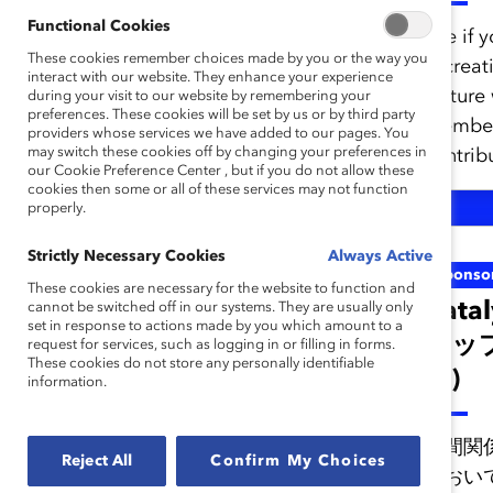
Functional Cookies
See if 
These cookies remember choices made by you or the way you
is creat
interact with our website. They enhance your experience
culture
during your visit to our website by remembering your
preferences. These cookies will be set by us or by third party
member
providers whose services we have added to our pages. You
may switch these cookies off by changing your preferences in
contribu
our Cookie Preference Center , but if you do not allow these
cookies then some or all of these services may not function
properly.
Strictly Necessary Cookies
Always Active
女性活躍推進を表彰
Sponso
These cookies are necessary for the website to function and
する「カタリスト特
Cat
cannot be switched off in our systems. They are usually only
set in response to actions made by you which amount to a
別賞」受賞企業発表
シップ
request for services, such as logging in or filling in forms.
These cookies do not store any personally identifiable
ドイツ銀行グルー
ル)
information.
プ、株式会社LIXILグ
ループ、日本マクド
人間関
Reject All
Confirm My Choices
におい
ナルド株式会社、合