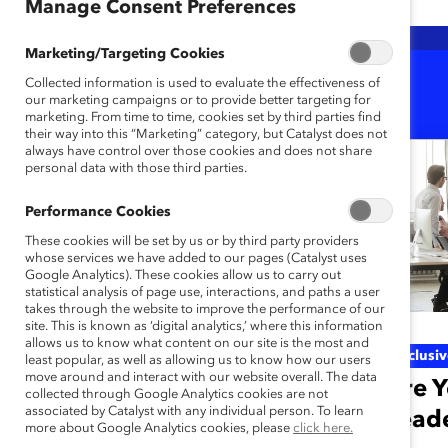
Any
Any
Any
Manage Consent Preferences
Marketing/Targeting Cookies
Collected information is used to evaluate the effectiveness of
1-20 of 22
Results
our marketing campaigns or to provide better targeting for
marketing. From time to time, cookies set by third parties find
their way into this “Marketing” category, but Catalyst does not
always have control over those cookies and does not share
personal data with those third parties.
Inclusive Leadership
Performance Cookies
Be Inclusive Every
These cookies will be set by us or by third party providers
Day (Infographic)
whose services we have added to our pages (Catalyst uses
Google Analytics). These cookies allow us to carry out
statistical analysis of page use, interactions, and paths a user
Start being more inclusive
takes through the website to improve the performance of our
site. This is known as ‘digital analytics,’ where this information
with these easy, practical,
allows us to know what content on our site is the most and
Inclusi
least popular, as well as allowing us to know how our users
intentional actions.
move around and interact with our website overall. The data
Are Y
collected through Google Analytics cookies are not
associated by Catalyst with any individual person. To learn
Leade
more about Google Analytics cookies, please
click here.