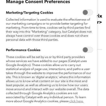
Manage Consent Preferences
Thomas O’Neill
Marketing/Targeting Cookies
Lauréat d’une reconnaissance spéciale, Prix
Collected information is used to evaluate the effectiveness of
honorifiques 2019 de Catalyst Canada<br>
our marketing campaigns or to provide better targeting for
<br>Chef d'entreprise canadien à la
marketing. From time to time, cookies set by third parties find
their way into this “Marketing” category, but Catalyst does not
retraite
always have control over those cookies and does not share
personal data with those third parties.
Performance Cookies
These cookies will be set by us or by third party providers
whose services we have added to our pages (Catalyst uses
Google Analytics). These cookies allow us to carry out
statistical analysis of page use, interactions, and paths a user
takes through the website to improve the performance of our
site. This is known as ‘digital analytics,’ where this information
allows us to know what content on our site is the most and
least popular, as well as allowing us to know how our users
move around and interact with our website overall. The data
collected through Google Analytics cookies are not
associated by Catalyst with any individual person. To learn
more about Google Analytics cookies, please
click here.