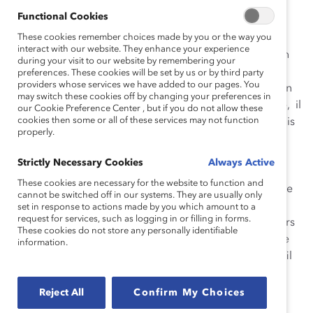
Functional Cookies
These cookies remember choices made by you or the way you
interact with our website. They enhance your experience
Thomas O’Neill est décédé le 3 avril 2020. Tom a eu un
during your visit to our website by remembering your
impact considérable sur la vie et la carrière de
preferences. These cookies will be set by us or by third party
providers whose services we have added to our pages. You
nombreuses femmes évoluant dans le monde canadien
may switch these cookies off by changing your preferences in
des affaires. Au cours de son impressionnante carrière, il
our Cookie Preference Center , but if you do not allow these
cookies then some or all of these services may not function
a été PDG et président du conseil de la société autrefois
properly.
nommée Price Waterhouse, chef de l’exploitation de
PricewaterhouseCoopers s.r.l. Global et PDG de
Strictly Necessary Cookies
Always Active
PricewaterhouseCoopers s.r.l., Canada. Il a également
These cookies are necessary for the website to function and
siégé au sein de nombreux conseils d’administration de
cannot be switched off in our systems. They are usually only
sociétés, notamment ceux de BCE et de la Banque
set in response to actions made by you which amount to a
request for services, such as logging in or filling in forms.
Scotia, à titre de président du conseil. Tom a par ailleurs
These cookies do not store any personally identifiable
agi à titre de mentor, de parrain et de coach auprès de
information.
nombreuses femmes de grand talent, rencontrées au fil
du temps.
Reject All
Confirm My Choices
Comment il a instauré le changement