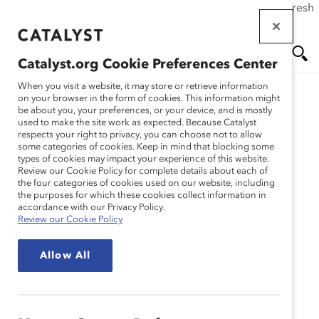
If this page doesn't load as expected, please click the refresh
Skip
button in your browser or click
here
.
to
main
Catalyst.org Cookie Preferences Center
content
Me
Se
When you visit a website, it may store or retrieve information
on your browser in the form of cookies. This information might
be about you, your preferences, or your device, and is mostly
used to make the site work as expected. Because Catalyst
nu
ar
respects your right to privacy, you can choose not to allow
some categories of cookies. Keep in mind that blocking some
types of cookies may impact your experience of this website.
ch
Review our Cookie Policy for complete details about each of
the four categories of cookies used on our website, including
the purposes for which these cookies collect information in
accordance with our Privacy Policy.
Review our Cookie Policy
Allow All