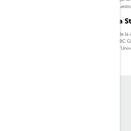
discussions ouvertes sur des questio
À propos de Sandra St
Sandra est présidente et chef de la
conseil d’administration de HSBC G
Sauder School of Business de l’Uni
Business Council of BC.
In English
.
Founded in 1962, Catalyst drives change with