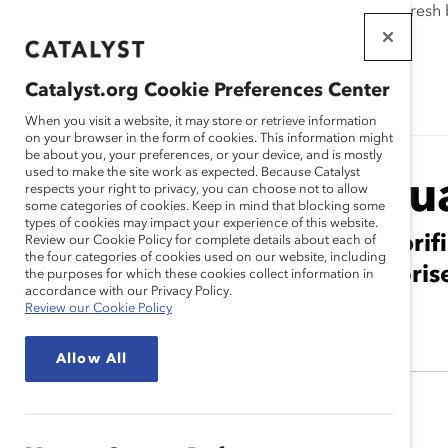
If this page doesn't load as expected, please click the refresh
WORKPLACES
THAT WORK
Catalyst.org Cookie Preferences Center
FOR WOMEN
When you visit a website, it may store or retrieve information
on your browser in the form of cookies. This information might
be about you, your preferences, or your device, and is mostly
used to make the site work as expected. Because Catalyst
Sandra Stu
respects your right to privacy, you can choose not to allow
some categories of cookies. Keep in mind that blocking some
types of cookies may impact your experience of this website.
Lauréate, Prix honori
Review our Cookie Policy for complete details about each of
the four categories of cookies used on our website, including
société ou d’entrepri
the purposes for which these cookies collect information in
accordance with our Privacy Policy.
Canada
Review our Cookie Policy
Allow All