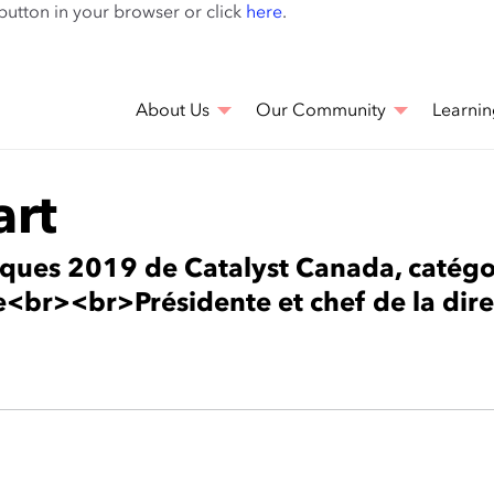
Skip
 button in your browser or click
here
.
to
main
content
About Us
Our Community
Learnin
art
fiques 2019 de Catalyst Canada, catégo
se<br><br>Présidente et chef de la di