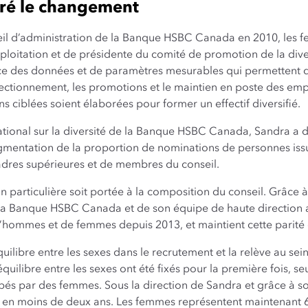
uré le changement
seil d’administration de la Banque HSBC Canada en 2010, les
ploitation et de présidente du comité de promotion de la divers
ance des données et de paramètres mesurables qui permettent 
fectionnement, les promotions et le maintien en poste des empl
s ciblées soient élaborées pour former un effectif diversifié.
ational sur la diversité de la Banque HSBC Canada, Sandra a di
augmentation de la proportion de nominations de personnes issu
adres supérieures et de membres du conseil.
n particulière soit portée à la composition du conseil. Grâce à 
 la Banque HSBC Canada et de son équipe de haute direction a
ommes et de femmes depuis 2013, et maintient cette parité 
uilibre entre les sexes dans le recrutement et la relève au sei
quilibre entre les sexes ont été fixés pour la première fois, se
 par des femmes. Sous la direction de Sandra et grâce à son 
nte en moins de deux ans. Les femmes représentent maintenant 