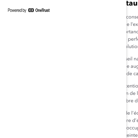
Comment elle a insta
Lorsque Sandra s’est jointe au con
des membres. À titre de chef de l’ex
banque, elle a fait valoir l’import
influence sur le recrutement, le per
permet de s’assurer que des solution
En tant que présidente du conseil n
d’initiatives qui ont entraîné une 
chez les femmes, à des postes de c
Sandra s’est assurée qu’une attentio
sein du conseil d’administration de
conseil compte un même nombre d’h
Sandra se fait la championne de l’éq
Lorsque des objectifs en matière d’é
Banque HSBC Canada étaient occupés
au sein de la direction a été attei