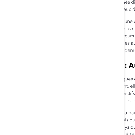
propres équipes de subordonnés direc
traduite par un échange fructueux d
Sandra est très fière de diriger une
Développement de la main-d’œuvre e
étant l’un des meilleurs employeurs
meilleures entreprises citoyennes
en 2017, le prix du meilleur rendeme
Leadership inclusif : 
Sandra incarne les caractéristiques 
courage et humilité. Notamment, elle
des femmes, et intègre ces objectifs
et en atteignant collectivement les ob
Sa passion va bien au-delà de la p
sont valorisés et respectés, quels qu
leur religion, leurs aptitudes phys
ressources d’employés (GRE) qui se