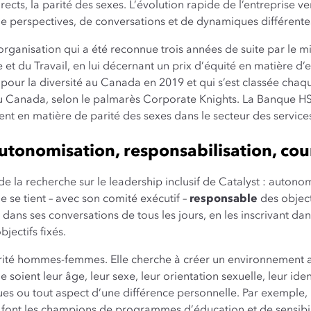
ts, la parité des sexes. L’évolution rapide de l’entreprise vers
e perspectives, de conversations et de dynamiques différente
 organisation qui a été reconnue trois années de suite par le mi
t du Travail, en lui décernant un prix d’équité en matière d
 pour la diversité au Canada en 2019 et qui s’est classée cha
 au Canada, selon le palmarès Corporate Knights. La Banque
nt en matière de parité des sexes dans le secteur des services
Autonomisation, responsabilisation, cou
de la recherche sur le leadership inclusif de Catalyst : autonom
 se tient – avec son comité exécutif –
responsable
des object
 dans ses conversations de tous les jours, en les inscrivant da
jectifs fixés.
arité hommes-femmes. Elle cherche à créer un environnement 
e soient leur âge, leur sexe, leur orientation sexuelle, leur iden
iques ou tout aspect d’une différence personnelle. Par exempl
 font les champions de programmes d’éducation et de sensibil