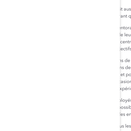
La Banque HSBC Canada revoit aussi 
rapport le plus récent démontrant qu
Sandra parraine et offre du mentora
avec eux de leurs objectifs et de le
collègues juniors de rester concentré
empêcher d’atteindre leurs objectifs
Elle veille à ce que les occasions
rend possibles des « affectations d
développement du leadership et pour
émergents de nombreuses occasions 
conseil d’administration, une expéri
Sandra a confiance en ses employés 
dirigeants actuels au sujet de possi
elle ne leur en avait par parlé, les e
Grâce à l’apport de Sandra, tous les