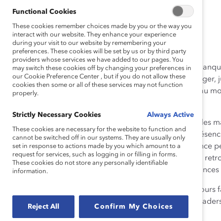
Functional Cookies
These cookies remember choices made by you or the way you
interact with our website. They enhance your experience
during your visit to our website by remembering your
preferences. These cookies will be set by us or by third party
providers whose services we have added to our pages. You
Sandra Stuart s’est jointe à la Ba
may switch these cookies off by changing your preferences in
our Cookie Preference Center , but if you do not allow these
croissantes au pays et à l’étranger, 
cookies then some or all of these services may not function
grande banque commerciale au mond
properly.
mondiaux.
Strictly Necessary Cookies
Always Active
Sandra décrit son travail dans les
These cookies are necessary for the website to function and
confrontés lorsqu’on est en présenc
cannot be switched off in our systems. They are usually only
pour les femmes. Son expérience pers
set in response to actions made by you which amount to a
request for services, such as logging in or filling in forms.
possibilités inhérentes que l’on ret
These cookies do not store any personally identifiable
promotion de l’égalité des chances 
information.
Par conséquent, Sandra a toujours fav
dialogue quotidien entre les leader
Reject All
Confirm My Choices