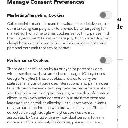
Manage Consent Preferences
Ellen Moore
Marketing/Targeting Cookies
Championne 2014 Dirigeant de société ou
Collected information is used to evaluate the effectiveness of
d’entreprise<br><br>Présidente et chef de
our marketing campaigns or to provide better targeting for
la direction Compagnie d’assurances,
marketing. From time to time, cookies set by third parties find
their way into this “Marketing” category, but Catalyst does not
Chubb du Canada
always have control over those cookies and does not share
personal data with those third parties.
Performance Cookies
These cookies will be set by us or by third party providers
Ellen Moore s’est forgé un parcours professionnel
whose services we have added to our pages (Catalyst uses
remarquable à titre de chef de file dans le secteur des
Google Analytics). These cookies allow us to carry out
statistical analysis of page use, interactions, and paths a user
assurances et de défenseur infatigable de la diversité et
takes through the website to improve the performance of our
de l’inclusion dans les milieux de travail. Elle s’est très
site. This is known as ‘digital analytics,’ where this information
allows us to know what content on our site is the most and
souvent retrouvée seule administratrice au sein de
least popular, as well as allowing us to know how our users
conseils, tôt dans sa carrière, et c’est ce qui a motivé son
move around and interact with our website overall. The data
collected through Google Analytics cookies are not
engagement, qui dure maintenant depuis plusieurs
associated by Catalyst with any individual person. To learn
dizaines d’années, à créer une force de travail inclusive
more about Google Analytics cookies, please
click here.
chez Chubb et à inspirer d’autres sociétés à faire de