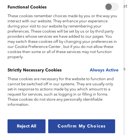
même. Son parcours a contribué à transformer le climat
Functional Cookies
pour les femmes canadiennes en affaires.
These cookies remember choices made by you or the way you
interact with our website. They enhance your experience
Présidente de la Compagnie d’assurances Chubb du
during your visit to our website by remembering your
preferences. These cookies will be set by us or by third party
Canada depuis 2004, Mme Moore croit fermement au
providers whose services we have added to our pages. You
pouvoir de la diversité des équipes composées de
may switch these cookies off by changing your preferences in
femmes et d’hommes pour donner accès à des
our Cookie Preference Center , but if you do not allow these
cookies then some or all of these services may not function
perspectives uniques et produire des résultats
properly.
commerciaux optimaux. Elle a soutenu et contribué au
développement des femmes et des minorités à tous les
Strictly Necessary Cookies
Always Active
niveaux de l’organisation, contribuant notamment
These cookies are necessary for the website to function and
récemment à ce que la représentation des femmes au
cannot be switched off in our systems. They are usually only
set in response to actions made by you which amount to a
sein de la direction atteigne 56 %.
request for services, such as logging in or filling in forms.
These cookies do not store any personally identifiable
information.
« Je suis très fière de l’équipe de direction
que nous avons construite au Canada et au
sein de laquelle on compte plusieurs
Reject All
Confirm My Choices
femmes qui pourront bénéficier d’occasions