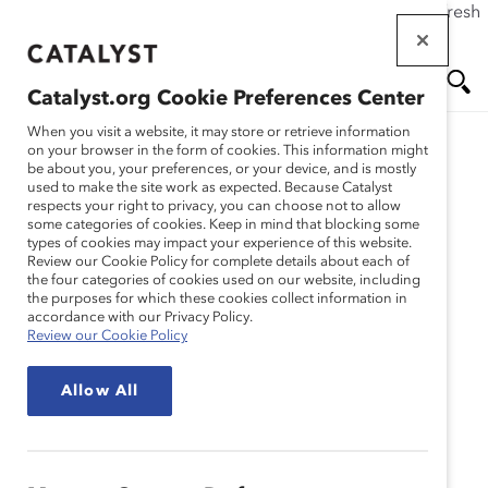
If this page doesn't load as expected, please click the refresh
Skip
button in your browser or click
here
.
to
main
Catalyst.org Cookie Preferences Center
content
Me
Se
When you visit a website, it may store or retrieve information
on your browser in the form of cookies. This information might
be about you, your preferences, or your device, and is mostly
used to make the site work as expected. Because Catalyst
nu
ar
respects your right to privacy, you can choose not to allow
some categories of cookies. Keep in mind that blocking some
types of cookies may impact your experience of this website.
ch
Review our Cookie Policy for complete details about each of
the four categories of cookies used on our website, including
the purposes for which these cookies collect information in
accordance with our Privacy Policy.
Review our Cookie Policy
Allow All