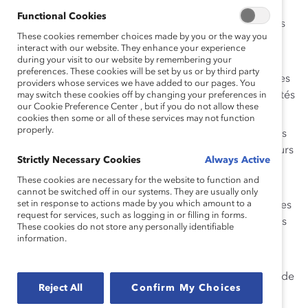
au sein des conseils
Functional Cookies
la proportion des postes de direction au sein des
These cookies remember choices made by you or the way you
conseils des sociétés ouvertes occupés par des
interact with our website. They enhance your experience
femmes
during your visit to our website by remembering your
preferences. These cookies will be set by us or by third party
la proportion des sièges occupés par des femmes
providers whose services we have added to our pages. You
au sein des conseils des sociétés ouvertes, sociétés
may switch these cookies off by changing your preferences in
our Cookie Preference Center , but if you do not allow these
de la couronne et coopératives
cookies then some or all of these services may not function
properly.
les sociétés qui affichent 0 %, 25 % et plus, et plus
de 40 % de femmes à des postes d’administrateurs
Strictly Necessary Cookies
Always Active
Voici quelques-unes des conclusions de l’Enquête 2013 :
These cookies are necessary for the website to function and
cannot be switched off in our systems. They are usually only
set in response to actions made by you which amount to a
En 2013, les femmes occupaient 15,9 % des sièges
request for services, such as logging in or filling in forms.
au sein des conseils d’administration des sociétés
These cookies do not store any personally identifiable
du classement Financial Post 500.
information.
En 2011 et 2013, aucune femme n’était
représentée au conseil d’administration de près de
Reject All
Confirm My Choices
40 pour cent des sociétés.