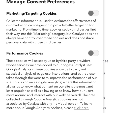
Manage Consent Preferences
Français
Marketing/Targeting Cookies
En
Collected information is used to evaluate the effectiveness of
our marketing campaigns or to provide better targeting for
gli
marketing. From time to time, cookies set by third parties find
sh
their way into this “Marketing” category, but Catalyst does not
always have control over those cookies and does not share
personal data with those third parties.
Enquête Catalyst 2013 : Les femmes membres de
Performance Cookies
conseils d’administration selon le classement Financial
Post 500
These cookies will be set by us or by third party providers
examine en détail la représentation des femmes
whose services we have added to our pages (Catalyst uses
au sein des conseils d’administration des plus grandes
Google Analytics). These cookies allow us to carry out
sociétés canadiennes. Ce rapport bisannuel fournit des
statistical analysis of page use, interactions, and paths a user
takes through the website to improve the performance of our
statistiques déterminantes pour mesurer l’avancement
site. This is known as ‘digital analytics,’ where this information
des femmes vers des postes de haute direction, et
allows us to know what content on our site is the most and
least popular, as well as allowing us to know how our users
souligne l’écart fondé sur les différences sexuelles.
move around and interact with our website overall. The data
Chaque année, Catalyst recueille les données suivantes :
collected through Google Analytics cookies are not
associated by Catalyst with any individual person. To learn
la proportion des sièges occupés par des femmes
more about Google Analytics cookies, please
click here.