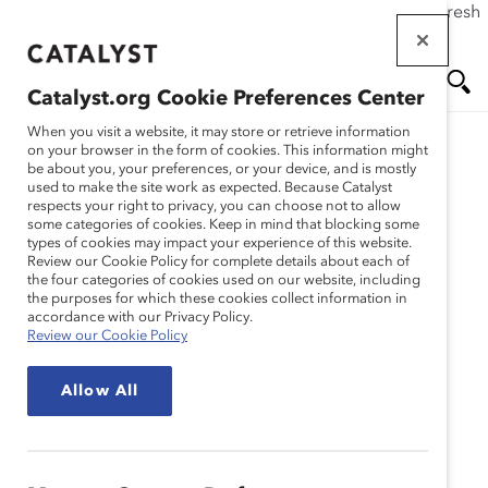
If this page doesn't load as expected, please click the refresh
Skip
button in your browser or click
here
.
to
main
Catalyst.org Cookie Preferences Center
content
Me
Se
When you visit a website, it may store or retrieve information
on your browser in the form of cookies. This information might
Research
be about you, your preferences, or your device, and is mostly
used to make the site work as expected. Because Catalyst
nu
ar
respects your right to privacy, you can choose not to allow
Enquête Catalyst 2013 :
some categories of cookies. Keep in mind that blocking some
types of cookies may impact your experience of this website.
ch
Les femmes membres de
Review our Cookie Policy for complete details about each of
the four categories of cookies used on our website, including
the purposes for which these cookies collect information in
conseils d’administration
accordance with our Privacy Policy.
Review our Cookie Policy
selon le classement
Allow All
Financial Post 500
(Rapport)
Mar 03, 2014