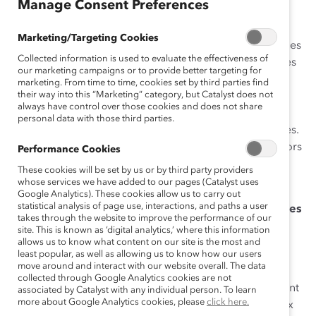
Manage Consent Preferences
1.
Que sont les prix honorifiques Catalyst?
Marketing/Targeting Cookies
Les prix honorifiques Catalyst reconnaissent les modèles
Collected information is used to evaluate the effectiveness of
exceptionnels qui font accélérer le progrès des femmes
our marketing campaigns or to provide better targeting for
en milieu de travail au Canada. Depuis 2010, 81
marketing. From time to time, cookies set by third parties find
their way into this “Marketing” category, but Catalyst does not
personnes exceptionnelles ont été honorées à titre de
always have control over those cookies and does not share
champion.ne.s incarnant la norme d’excellence en
personal data with those third parties.
matière de leadership dans les entreprises canadiennes.
Chaque automne, les champion.ne.s sont honoré.e.s lors
Performance Cookies
de
la conférence et du souper des Prix honorifiques
These cookies will be set by us or by third party providers
Catalyst
.
whose services we have added to our pages (Catalyst uses
Google Analytics). These cookies allow us to carry out
statistical analysis of page use, interactions, and paths a user
2.
Qu’est-ce qui démarque cette reconnaissance des
takes through the website to improve the performance of our
autres?
site. This is known as ‘digital analytics,’ where this information
allows us to know what content on our site is the most and
Les prix honorifiques Catalyst rendent hommage aux
least popular, as well as allowing us to know how our users
move around and interact with our website overall. The data
personnes qui font une différence. Les champion.ne.s
collected through Google Analytics cookies are not
mettent leurs collègues au défi d’accélérer l’avancement
associated by Catalyst with any individual person. To learn
more about Google Analytics cookies, please
click here.
des femmes talentueuses dans le but de créer des lieux