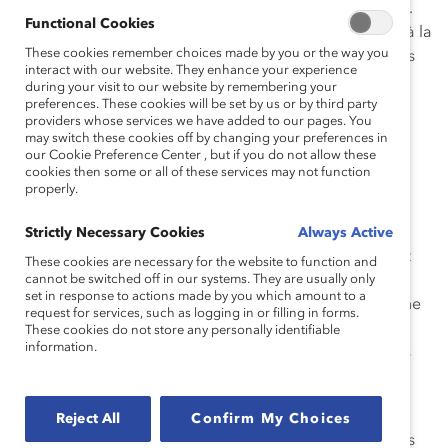
de travail inclusifs où tous et toutes peuvent prospérer.
Functional Cookies
Le leadership dont font preuve ces personnes motive à la
These cookies remember choices made by you or the way you
fois leurs collègues dans l’entreprise et leurs pairs dans
interact with our website. They enhance your experience
l’industrie à penser et à agir de façon inclusive. Cette
during your visit to our website by remembering your
reconnaissance est une plateforme précieuse pour
preferences. These cookies will be set by us or by third party
providers whose services we have added to our pages. You
présenter les réussites individuelles à la communauté
may switch these cookies off by changing your preferences in
canadienne des affaires.
our Cookie Preference Center , but if you do not allow these
cookies then some or all of these services may not function
properly.
3.
Pourquoi devrais-je nommer un.e leader?
Le programme des prix honorifiques Catalyst vise à
Strictly Necessary Cookies
Always Active
reconnaître les modèles qui favorisent un changement
These cookies are necessary for the website to function and
positif, important et durable pour les femmes dans les
cannot be switched off in our systems. They are usually only
set in response to actions made by you which amount to a
lieux de travail canadiens. Cette reconnaissance est une
request for services, such as logging in or filling in forms.
occasion de célébrer les efforts, les actions et les
These cookies do not store any personally identifiable
information.
réalisations de leaders particuliers et de raconter leurs
récits et leurs expériences à un public national.
Les récipiendaires des prix honorifiques Catalyst sont
Reject All
Confirm My Choices
salués dans le cadre de la conférence et du souper des