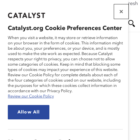
If this page doesn't load as expected, please click the refresh
Skip
button in your browser or click
here
.
to
main
Catalyst.org Cookie Preferences Center
content
Me
Se
When you visit a website, it may store or retrieve information
on your browser in the form of cookies. This information might
be about you, your preferences, or your device, and is mostly
used to make the site work as expected. Because Catalyst
Solutions
nu
ar
respects your right to privacy, you can choose not to allow
some categories of cookies. Keep in mind that blocking some
types of cookies may impact your experience of this website.
ch
FAQ sur les prix
Review our Cookie Policy for complete details about each of
the four categories of cookies used on our website, including
the purposes for which these cookies collect information in
honorifiques Catalyst
accordance with our Privacy Policy.
Review our Cookie Policy
Allow All
Foire aux questions sur les prix
honorifiques Catalyst