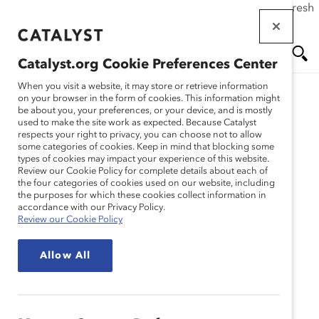
If this page doesn't load as expected, please click the refresh
Skip
button in your browser or click
here
.
to
main
Catalyst.org Cookie Preferences Center
content
Me
Se
When you visit a website, it may store or retrieve information
on your browser in the form of cookies. This information might
be about you, your preferences, or your device, and is mostly
used to make the site work as expected. Because Catalyst
nu
ar
respects your right to privacy, you can choose not to allow
some categories of cookies. Keep in mind that blocking some
types of cookies may impact your experience of this website.
ch
Review our Cookie Policy for complete details about each of
the four categories of cookies used on our website, including
the purposes for which these cookies collect information in
accordance with our Privacy Policy.
Review our Cookie Policy
Allow All