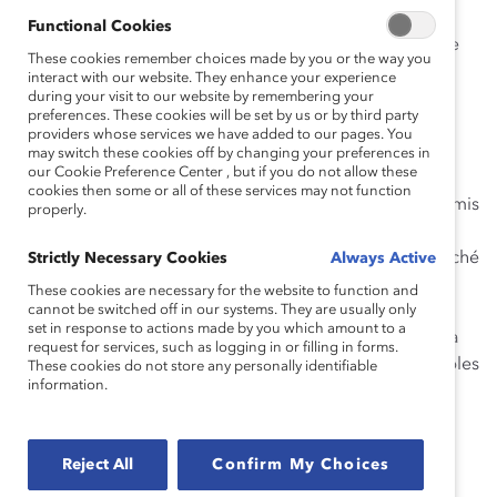
Aux côtés du chef de l’inclusion, Taralyn a développé
Functional Cookies
Priorité à l’inclusion, la stratégie globale de l’entreprise
These cookies remember choices made by you or the way you
en matière de la diversité, de l’équité et de l’inclusion
interact with our website. They enhance your experience
pour recruter, soutenir, retenir et faire progresser des
during your visit to our website by remembering your
preferences. These cookies will be set by us or by third party
personnes provenant de milieux divers. Elle a mis en
providers whose services we have added to our pages. You
place le bureau Priorité à l’inclusion, un centre
may switch these cookies off by changing your preferences in
our Cookie Preference Center , but if you do not allow these
d’excellence autonome dont le mandat s’étend à
cookies then some or all of these services may not function
l’ensemble de l’entreprise. Les programmes éducatifs mis
properly.
en place sous sa direction, y compris les séances sur
biais inconscients à l’ensemble de l’entreprise, ont touché
Strictly Necessary Cookies
Always Active
des milliers de participants internes et externes.
These cookies are necessary for the website to function and
Combinée à un certain nombre de programmes, de
cannot be switched off in our systems. They are usually only
set in response to actions made by you which amount to a
politiques et d’initiatives d’engagement inclusifs, cela a
request for services, such as logging in or filling in forms.
permis à 84 % des gens de l’entreprise de sentir capables
These cookies do not store any personally identifiable
information.
d’être authentiques au travail.
Analyses et tableaux de bord
Reject All
Confirm My Choices
Pendant trois ans, Taralyn a dirigé le développement