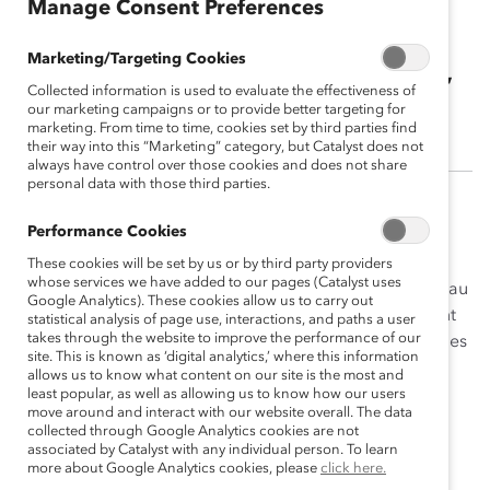
Manage Consent Preferences
Taralyn Parr
Marketing/Targeting Cookies
Directrice de la diversité et de l’inclusion,
Collected information is used to evaluate the effectiveness of
McCarthy Tétrault LLP
our marketing campaigns or to provide better targeting for
marketing. From time to time, cookies set by third parties find
their way into this “Marketing” category, but Catalyst does not
always have control over those cookies and does not share
personal data with those third parties.
(
En anglais
)
Performance Cookies
Taralyn Parr est une formidable défenseure de la
These cookies will be set by us or by third party providers
whose services we have added to our pages (Catalyst uses
diversité, de l’équité, de l’inclusion et de l’accessibilité au
Google Analytics). These cookies allow us to carry out
sein de la profession juridique. Ses efforts acharnés ont
statistical analysis of page use, interactions, and paths a user
takes through the website to improve the performance of our
abouti à des changements transformateurs dans l’un des
site. This is known as ‘digital analytics,’ where this information
principaux cabinets d’avocats du Canada, McCarthy
allows us to know what content on our site is the most and
Tétrault LLP, où elle a joué un rôle déterminant dans
least popular, as well as allowing us to know how our users
move around and interact with our website overall. The data
l’organisation pendant dix ans.
collected through Google Analytics cookies are not
associated by Catalyst with any individual person. To learn
Comment elle a favorisé le changement
more about Google Analytics cookies, please
click here.