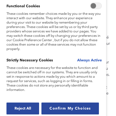
modèle pour les autres chefs d’entreprise.
Functional Cookies
These cookies remember choices made by you or the way you
Comment il a instauré le changement
interact with our website. They enhance your experience
during your visit to our website by remembering your
Depuis qu’il est devenu président de Desjardins, Guy
preferences. These cookies will be set by us or by third party
Cormier a mis en place de nombreuses initiatives qui
providers whose services we have added to our pages. You
may switch these cookies off by changing your preferences in
visent à soutenir les femmes. Par exemple, il a supervisé
our Cookie Preference Center , but if you do not allow these
la création d’un programme de formation accéléré pour
cookies then some or all of these services may not function
properly.
les femmes à fort potentiel qui occupent actuellement
des postes de directrice ou de vice-présidente. Il a
Strictly Necessary Cookies
Always Active
également vu à ce que soient nommés un ambassadeur
These cookies are necessary for the website to function and
ou une ambassadrice de la diversité et de l’inclusion au
cannot be switched off in our systems. They are usually only
sein de chaque première vice-présidence de Desjardins.
set in response to actions made by you which amount to a
Il a de plus suivi de près le développement du
request for services, such as logging in or filling in forms.
These cookies do not store any personally identifiable
programme Leadership au féminin en partenariat avec
information.
L’effet A : depuis sa création, 140 femmes provenant de
l’organisation ont bénéficié de ce programme et 12
d’entre elles ont été promues.
Reject All
Confirm My Choices