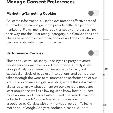
Manage Consent Preferences
Guy Cormier
Marketing/Targeting Cookies
Président et chef de la direction,
Collected information is used to evaluate the effectiveness of
Mouvement Desjardins
our marketing campaigns or to provide better targeting for
marketing. From time to time, cookies set by third parties find
their way into this “Marketing” category, but Catalyst does not
always have control over those cookies and does not share
personal data with those third parties.
Guy Cormier est président et chef de la direction du
Performance Cookies
Mouvement Desjardins, le plus important groupe
These cookies will be set by us or by third party providers
financier coopératif au Canada. En supervisant le
whose services we have added to our pages (Catalyst uses
premier plan de diversité et d’inclusion de Desjardins, en
Google Analytics). These cookies allow us to carry out
statistical analysis of page use, interactions, and paths a user
établissant des objectifs organisationnels ambitieux, en
takes through the website to improve the performance of our
créant un processus d’identification des talents à
site. This is known as ‘digital analytics,’ where this information
l’échelle de l’entreprise, et en mentorant lui-même
allows us to know what content on our site is the most and
least popular, as well as allowing us to know how our users
plusieurs femmes, M. Cormier a démontré son
move around and interact with our website overall. The data
engagement envers l’avancement des femmes sur le
collected through Google Analytics cookies are not
associated by Catalyst with any individual person. To learn
marché du travail. Sa vision et ses efforts constants pour
more about Google Analytics cookies, please
click here.
créer un environnement de travail inclusif font de lui un