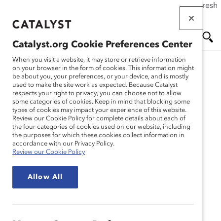
If this page doesn't load as expected, please click the refresh
Skip
button in your browser or click
here
.
to
main
Catalyst.org Cookie Preferences Center
content
Me
Se
When you visit a website, it may store or retrieve information
on your browser in the form of cookies. This information might
be about you, your preferences, or your device, and is mostly
used to make the site work as expected. Because Catalyst
nu
ar
respects your right to privacy, you can choose not to allow
some categories of cookies. Keep in mind that blocking some
types of cookies may impact your experience of this website.
ch
Review our Cookie Policy for complete details about each of
the four categories of cookies used on our website, including
the purposes for which these cookies collect information in
accordance with our Privacy Policy.
Review our Cookie Policy
Allow All