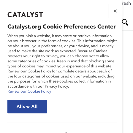
If this page doesn't load as expected, please click the refresh
Skip
button in your browser or click
here
.
to
main
Catalyst.org Cookie Preferences Center
content
Me
Se
When you visit a website, it may store or retrieve information
on your browser in the form of cookies. This information might
be about you, your preferences, or your device, and is mostly
used to make the site work as expected. Because Catalyst
nu
ar
respects your right to privacy, you can choose not to allow
some categories of cookies. Keep in mind that blocking some
types of cookies may impact your experience of this website.
ch
Review our Cookie Policy for complete details about each of
the four categories of cookies used on our website, including
the purposes for which these cookies collect information in
accordance with our Privacy Policy.
Review our Cookie Policy
Allow All