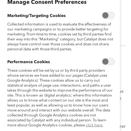
Manage Consent Preferences
Caroline Gayle
Marketing/Targeting Cookies
Chef Technologie, services financiers,
Collected information is used to evaluate the effectiveness of
Accenture
our marketing campaigns or to provide better targeting for
marketing. From time to time, cookies set by third parties find
their way into this “Marketing” category, but Catalyst does not
always have control over those cookies and does not share
personal data with those third parties.
(
En anglais
)
Performance Cookies
Caroline Gayle est une leader exceptionnelle et une
These cookies will be set by us or by third party providers
whose services we have added to our pages (Catalyst uses
force motrice pour la promotion de la diversité, de
Google Analytics). These cookies allow us to carry out
l’équité et de l’inclusion (DÉI) chez Accenture. Elle est
statistical analysis of page use, interactions, and paths a user
takes through the website to improve the performance of our
motivée par la possibilité d’apprendre et de grandir aux
site. This is known as ‘digital analytics,’ where this information
côtés d’équipes très talentueuses. En tant que véritable
allows us to know what content on our site is the most and
visionnaire, Caroline a joué un rôle déterminant dans
least popular, as well as allowing us to know how our users
move around and interact with our website overall. The data
l’ouverture de portes pour les femmes en technologie,
collected through Google Analytics cookies are not
soutenant leur représentation et inspirant la prochaine
associated by Catalyst with any individual person. To learn
more about Google Analytics cookies, please
click here.
génération de leaders à suivre son parcours et à montrer