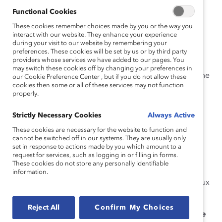
le chemin vers un avenir plus inclusif et équitable.
Functional Cookies
Comment elle a favorisé le changement
These cookies remember choices made by you or the way you
interact with our website. They enhance your experience
Exploiter les données pour accroître l’impact
during your visit to our website by remembering your
preferences. These cookies will be set by us or by third party
providers whose services we have added to our pages. You
Consciente de l’importance de comprendre les
may switch these cookies off by changing your preferences in
expériences et les besoins des femmes dans le domaine
our Cookie Preference Center , but if you do not allow these
cookies then some or all of these services may not function
de la technologie, Caroline a mené une enquête
properly.
approfondie auprès de toutes les femmes travaillant
chez Accenture au Canada dans le secteur de la
Strictly Necessary Cookies
Always Active
technologie. Les commentaires inestimables recueillis
These cookies are necessary for the website to function and
ont permis d’identifier les points à améliorer et les
cannot be switched off in our systems. They are usually only
priorités. Les résultats comprennent une trousse de
set in response to actions made by you which amount to a
request for services, such as logging in or filling in forms.
bienvenue mensuelle pour les nouvelles femmes
These cookies do not store any personally identifiable
embauchées afin de les sensibiliser aux activités du
information.
groupe de ressources pour les employé.e.s (GRE) et aux
initiatives d’inclusion et de diversité (I&D).
Reject All
Confirm My Choices
Recruter et perfectionner les talents de la nouvelle